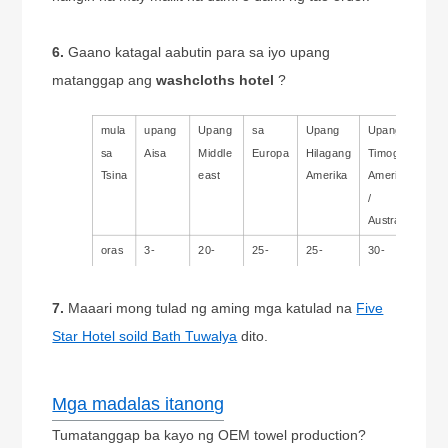
6.
Gaano katagal aabutin para sa iyo upang
matanggap ang
washcloths hotel
?
mula
upang
Upang
sa
Upang
Upang
sa
Aisa
Middle
Europa
Hilagang
Timog
Tsina
east
Amerika
Amerika
/
Australia
oras
3-
20-
25-
25-
30-
14days
30days
35days
35days
45days
7.
Maaari mong tulad ng aming mga katulad na
Five
Star Hotel soild Bath Tuwalya
dito.
Mga madalas itanong
Tumatanggap ba kayo ng OEM towel production?