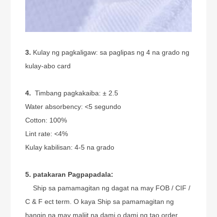
3.
Kulay ng pagkaligaw: sa paglipas ng 4 na grado ng
kulay-abo card
4.
Timbang pagkakaiba: ± 2.5
Water absorbency: <5 segundo
Cotton: 100%
Lint rate: <4%
Kulay kabilisan: 4-5 na grado
5. patakaran Pagpapadala:
Ship sa pamamagitan ng dagat na may FOB / CIF /
C & F ect term. O kaya Ship sa pamamagitan ng
hangin na may maliit na dami o dami ng tao order.