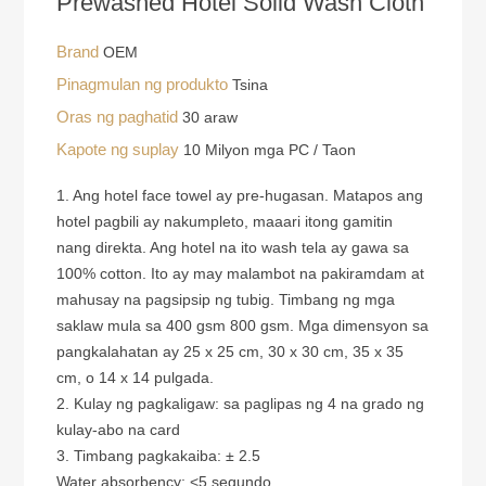
Prewashed Hotel Solid Wash Cloth
Brand
OEM
Pinagmulan ng produkto
Tsina
Oras ng paghatid
30 araw
Kapote ng suplay
10 Milyon mga PC / Taon
1. Ang hotel face towel ay pre-hugasan. Matapos ang
hotel pagbili ay nakumpleto, maaari itong gamitin
nang direkta. Ang hotel na ito wash tela ay gawa sa
100% cotton. Ito ay may malambot na pakiramdam at
mahusay na pagsipsip ng tubig. Timbang ng mga
saklaw mula sa 400 gsm 800 gsm. Mga dimensyon sa
pangkalahatan ay 25 x 25 cm, 30 x 30 cm, 35 x 35
cm, o 14 x 14 pulgada.
2. Kulay ng pagkaligaw: sa paglipas ng 4 na grado ng
kulay-abo na card
3. Timbang pagkakaiba: ± 2.5
Water absorbency: <5 segundo