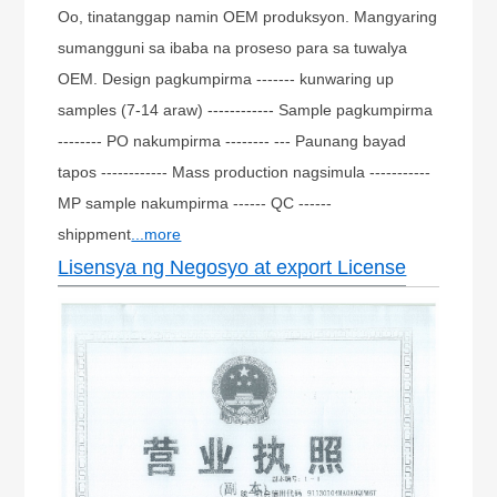
Oo, tinatanggap namin OEM produksyon. Mangyaring
sumangguni sa ibaba na proseso para sa tuwalya
OEM. Design pagkumpirma ------- kunwaring up
samples (7-14 araw) ------------ Sample pagkumpirma
-------- PO nakumpirma -------- --- Paunang bayad
tapos ------------ Mass production nagsimula -----------
MP sample nakumpirma ------ QC ------
shippment
...more
Lisensya ng Negosyo at export License