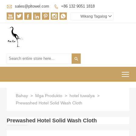

sales@pltowel.com
+86 132 9051 1818








Wikang Tagalog


To
Bahay
>
Mga Produkto
>
hotel tuwalya
>
Prewashed Hotel Solid Wash Cloth
Prewashed Hotel Solid Wash Cloth