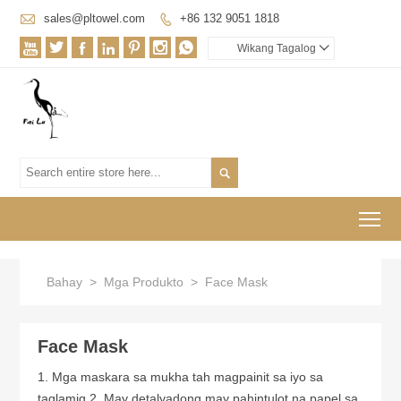

sales@pltowel.com
+86 132 9051 1818








Wikang Tagalog


To
Bahay
>
Mga Produkto
>
Face Mask
Face Mask
1. Mga maskara sa mukha tah magpainit sa iyo sa
taglamig 2. May detalyadong may pahintulot na papel sa