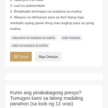
3. cool na pakiramdam
4. Breathable technique na maskara sa mukha
5. Maayos na idinisenyo para sa iba't ibang mga
merkado upang gawin itong mas angkop para sa iyong
mukha
naka-print na maskara sa mukha
sutla maskara
sutla na maskara sa mukha

Email
Mga Detalye
Kunin ang pinakabagong presyo?
Tumugon kami sa lalong madaling
panahon (sa loob ng 12 oras)