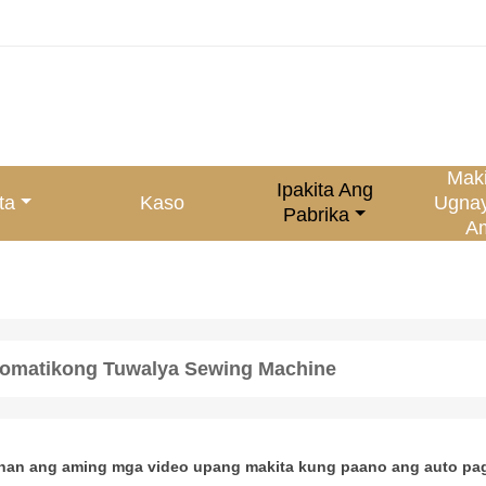
Mak
Ipakita Ang
ta
Kaso
Ugna
Pabrika
A
omatikong Tuwalya Sewing Machine
nan ang aming mga video upang makita kung paano ang auto pa