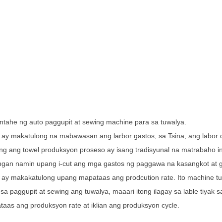
tahe ng auto paggupit at sewing machine para sa tuwalya.
o ay makatulong na mabawasan ang larbor gastos, sa Tsina, ang labo
g ang towel produksyon proseso ay isang tradisyunal na matrabaho in
angan namin upang i-cut ang mga gastos ng paggawa na kasangkot at
o ay makakatulong upang mapataas ang prodcution rate. Ito machine 
sa paggupit at sewing ang tuwalya, maaari itong ilagay sa lable tiyak
aas ang produksyon rate at iklian ang produksyon cycle.