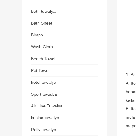
Bath tuwalya
Bath Sheet
Bimpo
Wash Cloth
Beach Towel
Pet Towel
1.
Ben
hotel tuwalya
A. It
haban
Sport tuwalya
kail
Air Line Tuwalya
B. It
mula 
kusina tuwalya
mapat
Rally tuwalya