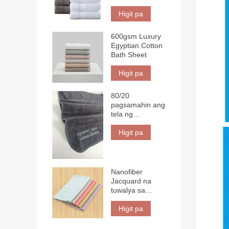
Higit pa
600gsm Luxury
Egyptian Cotton
Bath Sheet
Higit pa
80/20
pagsamahin ang
tela ng
microfiber na
may mataas na
Higit pa
density na may
3D logo
Nanofiber
Jacquard na
tuwalya sa
kusina
Higit pa