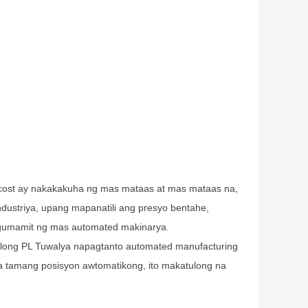
r cost ay nakakakuha ng mas mataas at mas mataas na,
dustriya, upang mapanatili ang presyo bentahe,
 gumamit ng mas automated makinarya.
tulong PL Tuwalya napagtanto automated manufacturing
 sa tamang posisyon awtomatikong, ito makatulong na