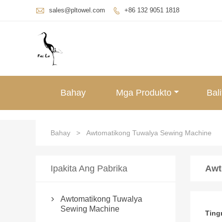

sales@pltowel.com
+86 132 9051 1818

Bahay
Mga Produkto
Bali
Bahay
>
Awtomatikong Tuwalya Sewing Machine
Ipakita Ang Pabrika
Awt
Awtomatikong Tuwalya

Sewing Machine
Ting