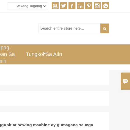







Wikang Tagalog


ipag-
yan Sa
Tungkol Sa Atin
min

ggupit at sewing machine ay gumagana sa mga