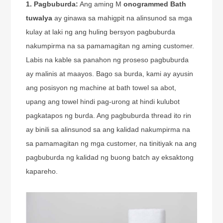
1. Pagbuburda:
Ang aming M
onogrammed Bath
tuwalya
ay ginawa sa mahigpit na alinsunod sa mga
kulay at laki ng ang huling bersyon pagbuburda
nakumpirma na sa pamamagitan ng aming customer.
Labis na kable sa panahon ng proseso pagbuburda
ay malinis at maayos. Bago sa burda, kami ay ayusin
ang posisyon ng machine at bath towel sa abot,
upang ang towel hindi pag-urong at hindi kulubot
pagkatapos ng burda. Ang pagbuburda thread ito rin
ay binili sa alinsunod sa ang kalidad nakumpirma na
sa pamamagitan ng mga customer, na tinitiyak na ang
pagbuburda ng kalidad ng buong batch ay eksaktong
kapareho.