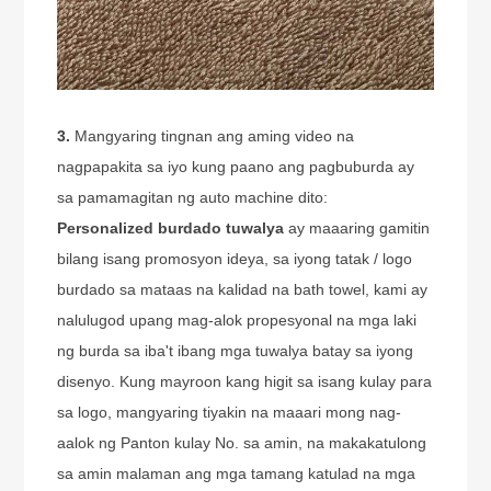
3.
Mangyaring tingnan ang aming video na
nagpapakita sa iyo kung paano ang pagbuburda ay
sa pamamagitan ng auto machine dito:
Personalized
burdado tuwalya
ay maaaring gamitin
bilang isang promosyon ideya, sa iyong tatak / logo
burdado sa mataas na kalidad na bath towel, kami ay
nalulugod upang mag-alok propesyonal na mga laki
ng burda sa iba't ibang mga tuwalya batay sa iyong
disenyo. Kung mayroon kang higit sa isang kulay para
sa logo, mangyaring tiyakin na maaari mong nag-
aalok ng Panton kulay No. sa amin, na makakatulong
sa amin malaman ang mga tamang katulad na mga