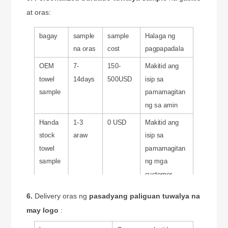
at oras:
bagay
sample
sample
Halaga ng
na oras
cost
pagpapadala
OEM
7-
150-
Makitid ang
towel
14days
500USD
isip sa
sample
pamamagitan
ng sa amin
Handa
1-3
0 USD
Makitid ang
stock
araw
isip sa
towel
pamamagitan
sample
ng mga
customer
6.
Delivery oras ng
pasadyang paliguan tuwalya na
may logo
: