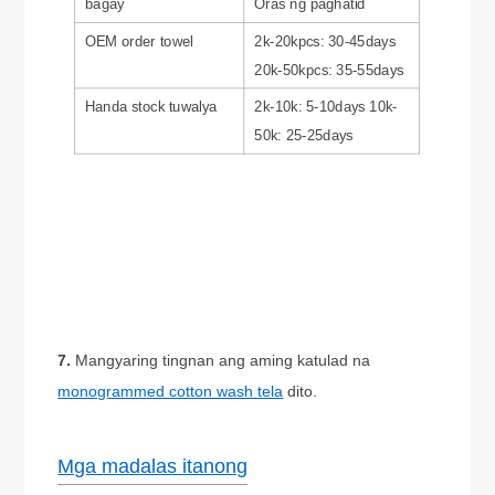
bagay
Oras ng paghatid
OEM order towel
2k-20kpcs: 30-45days
20k-50kpcs: 35-55days
Handa stock tuwalya
2k-10k: 5-10days 10k-
50k: 25-25days
7.
Mangyaring tingnan ang aming katulad na
monogrammed cotton wash tela
dito.
Mga madalas itanong