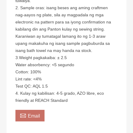
tuwalya.
2. Sample oras: isang beses ang aming craftmen
nag-aayos ng plate, sila ay magpadala ng mga
electronic na pattern para sa iyong confirmation na
kabilang din ang Panton kulay ng sewing string.
Karaniwan ay tumatagal lamang ito ng 1-3 araw
upang makakuha ng isang sample pagbuburda sa
isang bath towel na may handa na stock.
3.Weight pagkakaiba: ± 2.5
Water absorbency: <5 segundo
Cotton: 100%
Lint rate: <4%
Test QC: AQL 1.5
4. Kulay ng kabilisan: 4-5 grado, AZO libre, eco
friendly at REACH Standard

Email