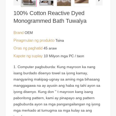
100% Cotton Reactive Dyed
Monogrammed Bath Tuwalya
Brand
OEM
Pinagmulan ng produkto
Tsina
Oras ng paghatid
45 araw
Kapote ng suplay
10 Milyon mga PC / taon
1. Computer pagbuburda: Kung mayroon ka nang
isang burdado disenyo towel sa iyong kamay,
mangyaring makipag-ugnay sa aming mga bihasang
manggagawa na ay ayusin ang haba ng tahi ayon sa
iyong disenyo. Kung don '' t mayroon kang isang
paboritong pattern, kami ay pinapayo ang pattern
pagbuburda ayon sa mga pangangailangan ng iyong
mga merkado at tumugma sa mga kulay sa ang