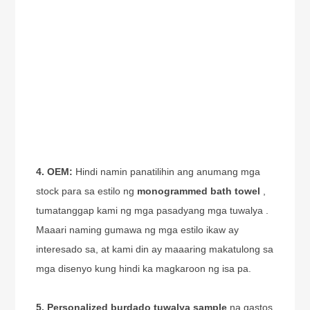
4. OEM:
Hindi namin panatilihin ang anumang mga
stock para sa estilo ng
monogrammed bath towel
,
tumatanggap kami ng
mga pasadyang mga tuwalya
.
Maaari naming gumawa ng mga estilo ikaw ay
interesado sa, at kami din ay maaaring makatulong sa
mga disenyo kung hindi ka magkaroon ng isa pa.
5.
Personalized burdado tuwalya sample
na gastos