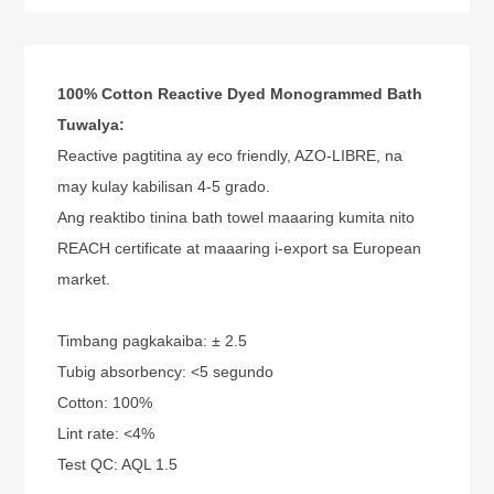
100% Cotton Reactive Dyed Monogrammed Bath
Tuwalya:
Reactive pagtitina ay eco friendly, AZO-LIBRE, na
may kulay kabilisan 4-5 grado.
Ang reaktibo tinina bath towel maaaring kumita nito
REACH certificate at maaaring i-export sa European
market.
Timbang pagkakaiba: ± 2.5
Tubig absorbency: <5 segundo
Cotton: 100%
Lint rate: <4%
Test QC: AQL 1.5