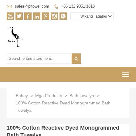

sales@pltowel.com
+86 132 9051 1818








Wikang Tagalog


To
Bahay
>
Mga Produkto
>
Bath tuwalya
>
100% Cotton Reactive Dyed Monogrammed Bath
Tuwalya
100% Cotton Reactive Dyed Monogrammed
Bath Tuwalya