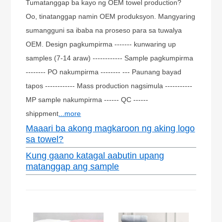
Tumatanggap ba kayo ng OEM towel production?
Oo, tinatanggap namin OEM produksyon. Mangyaring
sumangguni sa ibaba na proseso para sa tuwalya
OEM. Design pagkumpirma ------- kunwaring up
samples (7-14 araw) ------------ Sample pagkumpirma
-------- PO nakumpirma -------- --- Paunang bayad
tapos ------------ Mass production nagsimula -----------
MP sample nakumpirma ------ QC ------
shippment
...more
Maaari ba akong magkaroon ng aking logo
sa towel?
Kung gaano katagal aabutin upang
matanggap ang sample