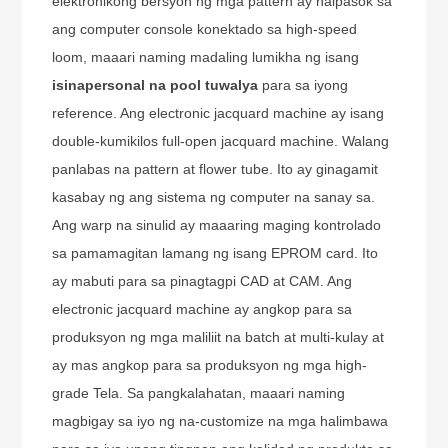
elektronikong bersyon ng mga pattern ay naipasok sa
ang computer console konektado sa high-speed
loom, maaari naming madaling lumikha ng isang
isinapersonal na pool tuwalya
para sa iyong
reference. Ang electronic jacquard machine ay isang
double-kumikilos full-open jacquard machine. Walang
panlabas na pattern at flower tube. Ito ay ginagamit
kasabay ng ang sistema ng computer na sanay sa.
Ang warp na sinulid ay maaaring maging kontrolado
sa pamamagitan lamang ng isang EPROM card. Ito
ay mabuti para sa pinagtagpi CAD at CAM. Ang
electronic jacquard machine ay angkop para sa
produksyon ng mga maliliit na batch at multi-kulay at
ay mas angkop para sa produksyon ng mga high-
grade Tela. Sa pangkalahatan, maaari naming
magbigay sa iyo ng na-customize na mga halimbawa