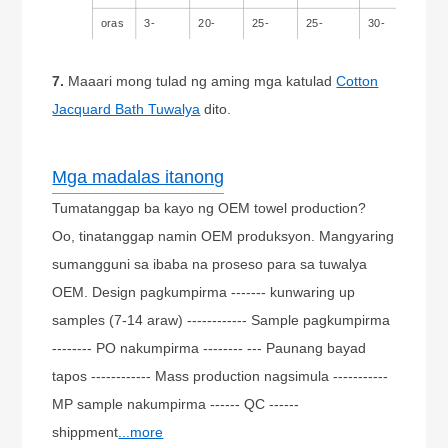
oras
3-
20-
25-
25-
30-
14days
30days
35days
35days
45days
7.
Maaari mong tulad ng aming mga katulad
Cotton
Jacquard Bath Tuwalya
dito.
Mga madalas itanong
Tumatanggap ba kayo ng OEM towel production?
Oo, tinatanggap namin OEM produksyon. Mangyaring
sumangguni sa ibaba na proseso para sa tuwalya
OEM. Design pagkumpirma ------- kunwaring up
samples (7-14 araw) ------------ Sample pagkumpirma
-------- PO nakumpirma -------- --- Paunang bayad
tapos ------------ Mass production nagsimula -----------
MP sample nakumpirma ------ QC ------
shippment
...more