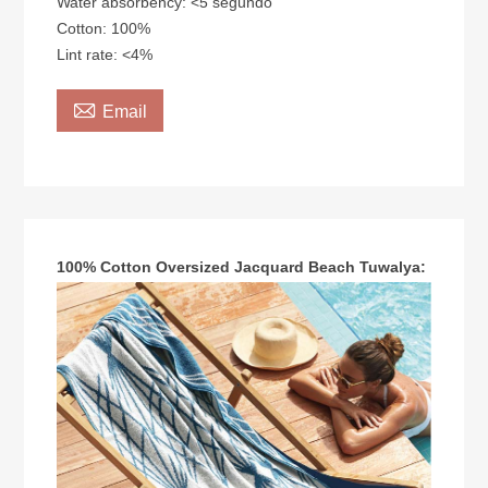
Water absorbency: <5 segundo
Cotton: 100%
Lint rate: <4%

Email
100% Cotton Oversized Jacquard Beach Tuwalya: