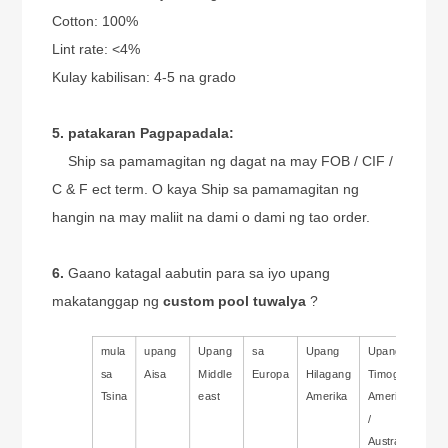
Cotton: 100%
Lint rate: <4%
Kulay kabilisan: 4-5 na grado
5. patakaran Pagpapadala:
Ship sa pamamagitan ng dagat na may FOB / CIF /
C & F ect term. O kaya Ship sa pamamagitan ng
hangin na may maliit na dami o dami ng tao order.
6.
Gaano katagal aabutin para sa iyo upang
makatanggap ng
custom pool tuwalya
?
mula
upang
Upang
sa
Upang
Upang
sa
Aisa
Middle
Europa
Hilagang
Timog
Tsina
east
Amerika
Amerika
/
Australia