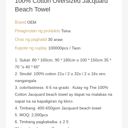
100% Cotton Oversized Jacquard
Beach Towel
Brand
OEM
Pinagmulan ng produkto
Tsina
Oras ng paghatid
30 araw
Kapote ng suplay
100000pcs / Taon
1. Sukat: 80 * 160cm, 90 * 180cm o 100 * 150cm 35 *
70 "o 40 * 60"
2. Sinulid: 100% cotton 21s / 2 o 32s / 2 o 16s siro
nangangala
3. colorfastness: 4-5 na grado . Kulay ng The 100%
Cotton Jacquard beach towel ay dapat na malakas na
sapat na sa kapaligiran ng kloro.
4. Timbang: 400-650gsm Jacquard beach towel
5. MOQ: 2,000pcs
6. Timbang pagkakaiba: ± 2.5