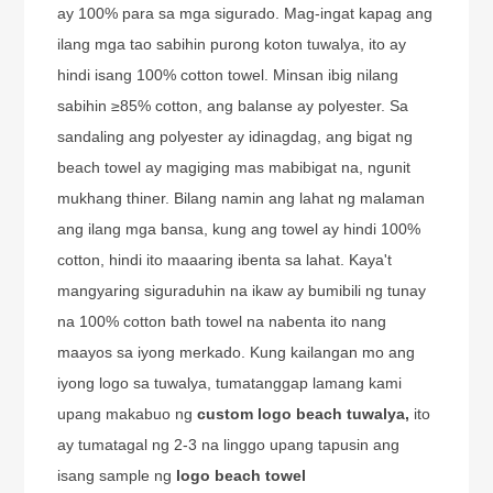
ay 100% para sa mga sigurado. Mag-ingat kapag ang
ilang mga tao sabihin purong koton tuwalya, ito ay
hindi isang 100% cotton towel. Minsan ibig nilang
sabihin ≥85% cotton, ang balanse ay polyester. Sa
sandaling ang polyester ay idinagdag, ang bigat ng
beach towel ay magiging mas mabibigat na, ngunit
mukhang thiner. Bilang namin ang lahat ng malaman
ang ilang mga bansa, kung ang towel ay hindi 100%
cotton, hindi ito maaaring ibenta sa lahat. Kaya't
mangyaring siguraduhin na ikaw ay bumibili ng tunay
na 100% cotton bath towel na nabenta ito nang
maayos sa iyong merkado. Kung kailangan mo ang
iyong logo sa tuwalya, tumatanggap lamang kami
upang makabuo ng
custom logo beach tuwalya,
ito
ay tumatagal ng 2-3 na linggo upang tapusin ang
isang sample ng
logo beach towel