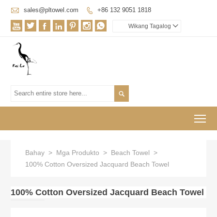

sales@pltowel.com
+86 132 9051 1818








Wikang Tagalog


To
Bahay
>
Mga Produkto
>
Beach Towel
>
100% Cotton Oversized Jacquard Beach Towel
100% Cotton Oversized Jacquard Beach Towel