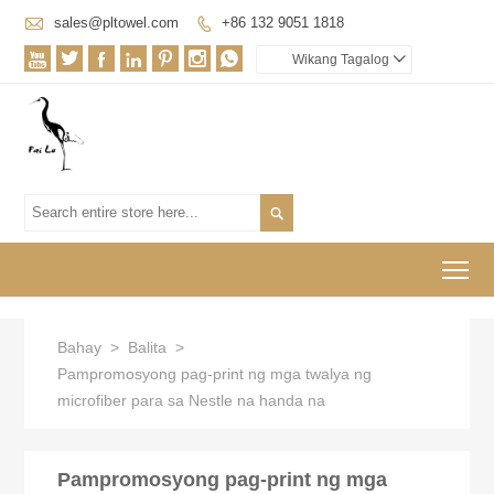

sales@pltowel.com
+86 132 9051 1818








Wikang Tagalog


To
Bahay
>
Balita
>
Pampromosyong pag-print ng mga twalya ng
microfiber para sa Nestle na handa na
Pampromosyong pag-print ng mga