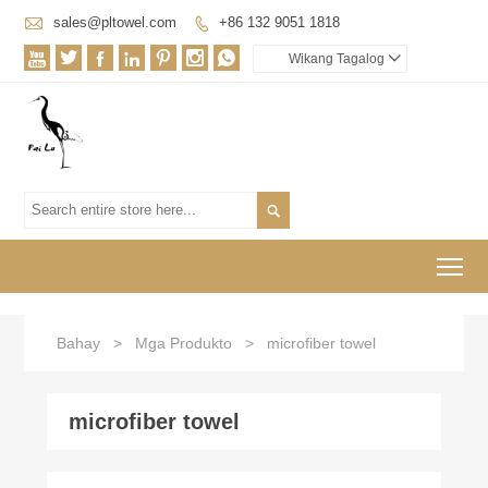

sales@pltowel.com
+86 132 9051 1818








Wikang Tagalog


To
Bahay
>
Mga Produkto
>
microfiber towel
microfiber towel