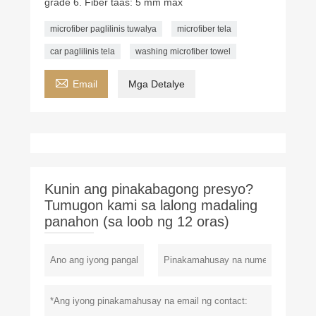
grade 6. Fiber taas: 5 mm max
microfiber paglilinis tuwalya
microfiber tela
car paglilinis tela
washing microfiber towel

Email
Mga Detalye
Kunin ang pinakabagong presyo?
Tumugon kami sa lalong madaling
panahon (sa loob ng 12 oras)