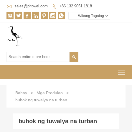

sales@pltowel.com
+86 132 9051 1818








Wikang Tagalog


To
Bahay
>
Mga Produkto
>
buhok ng tuwalya na turban
buhok ng tuwalya na turban