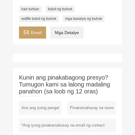
hair turban
balot ng buhok
waffle balot ng buhok
mga tuwalya ng buhok

Email
Mga Detalye
Kunin ang pinakabagong presyo?
Tumugon kami sa lalong madaling
panahon (sa loob ng 12 oras)